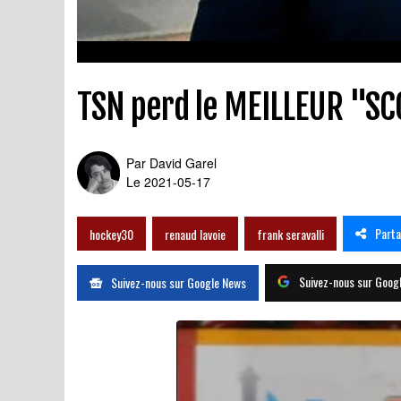
TSN perd le MEILLEUR "SC
Par
David Garel
Le 2021-05-17
Part
hockey30
renaud lavoie
frank seravalli
Suivez-nous sur Goog
Suivez-nous sur Google News