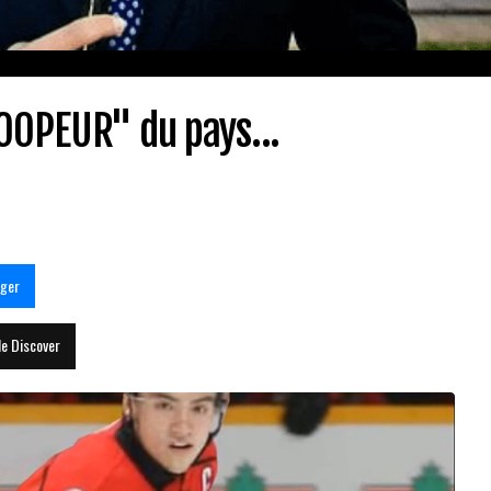
OOPEUR" du pays...
ager
le Discover