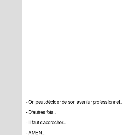
- On peut décider de son aveniur professionnel..
- D'autres fois..
- Il faut s'accrocher...
- AMEN...