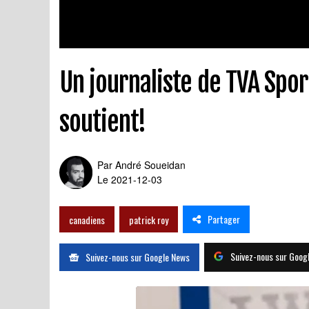
Un journaliste de TVA Spo
soutient!
Par
André Soueidan
Le 2021-12-03
Partager
canadiens
patrick roy
Suivez-nous sur Goog
Suivez-nous sur Google News