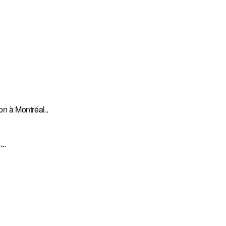
n à Montréal..
..