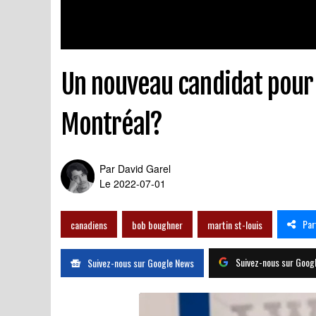
Un nouveau candidat pour
Montréal?
Par
David Garel
Le 2022-07-01
Par
canadiens
bob boughner
martin st-louis
Suivez-nous sur Goog
Suivez-nous sur Google News