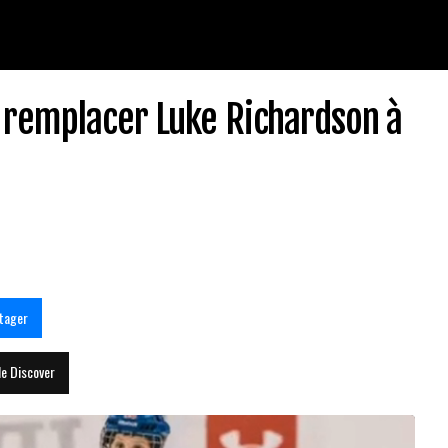
 remplacer Luke Richardson à
tager
le Discover