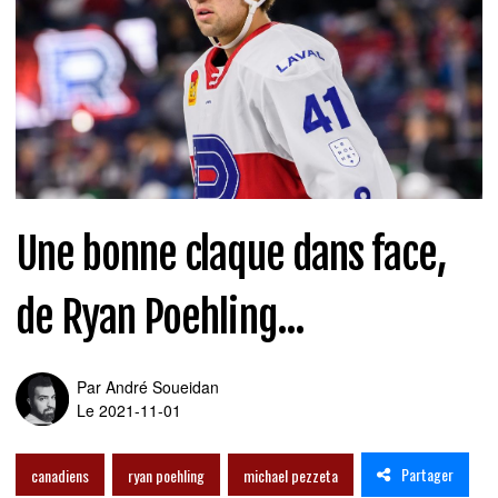
Une bonne claque dans face,
de Ryan Poehling...
Par
André Soueidan
Le 2021-11-01
Partager
canadiens
ryan poehling
michael pezzeta