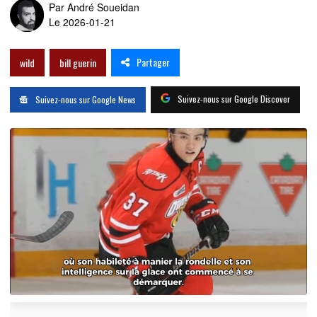
Par
André Soueidan
Le 2026-01-21
Partager
wild
bill guerin
Suivez-nous sur Google Discover
Suivez-nous sur Google News