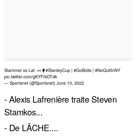
Stammer vs Laf. 👀🥊
#StanleyCup
|
#GoBolts
|
#NoQuitInNY
pic.twitter.com/gKYFf4DTdk
— Sportsnet (@Sportsnet)
June 10, 2022
- Alexis Lafrenière traite Steven
Stamkos...
- De LÂCHE....