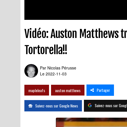
Vidéo: Auston Matthews t
Tortorella!!
Par
Nicolas Pérusse
Le 2022-11-03
Partager
mapleleafs
auston matthews
Suivez-nous sur Goog
Suivez-nous sur Google News