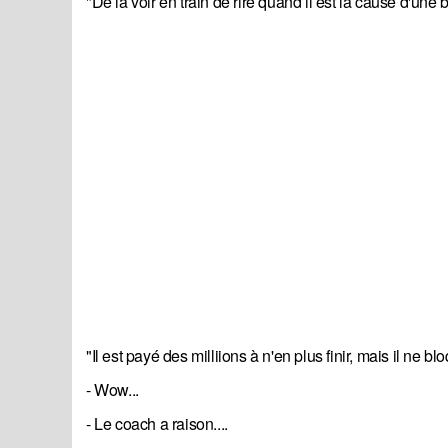
"De la voir en train de rire quand il est la cause d'une
"Il est payé des milliions à n'en plus finir, mais il ne bl
- Wow...
- Le coach a raison....