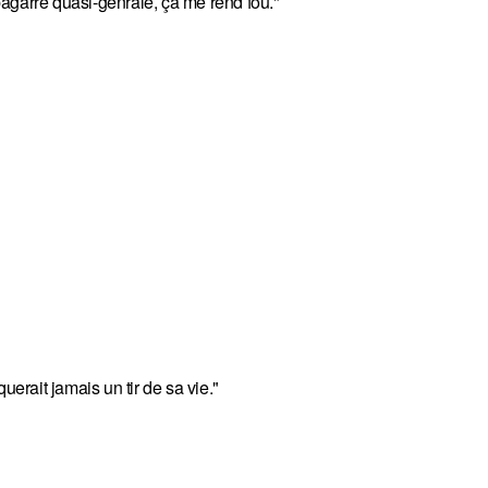
 bagarre quasi-génrale, ça me rend fou."
oquerait jamais un tir de sa vie."