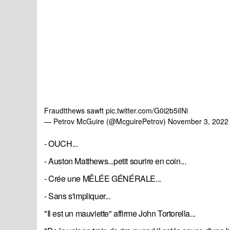
Fraudtthews sawft
pic.twitter.com/G0i2b5iINi
— Petrov McGuire (@McguirePetrov)
November 3, 2022
- OUCH...
- Auston Matthews...petit sourire en coin...
- Crée une MÊLÉE GÉNÉRALE...
- Sans s'impliquer...
"Il est un mauviette" affirme John Tortorella...