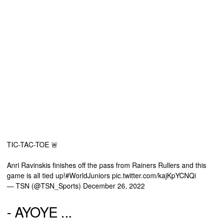
TIC-TAC-TOE 🚨
Anri Ravinskis finishes off the pass from Rainers Rullers and this
game is all tied up!
#WorldJuniors
pic.twitter.com/kajKpYCNQi
— TSN (@TSN_Sports)
December 26, 2022
- AYOYE ...