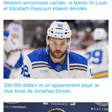
Relation amoureuse cachée: si Martin St-Louis
et Elizabeth Rancourt étaient dévoilés
300 000 dollars et un appartement payé: le
rêve brisé de Jonathan Drouin