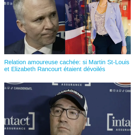
Relation amoureuse cachée: si Martin St-Louis
et Elizabeth Rancourt étaient dévoilés