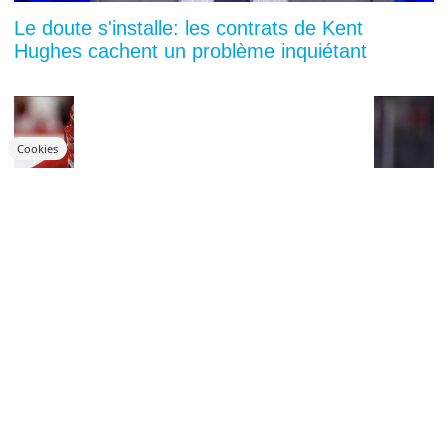
Le doute s'installe: les contrats de Kent
Hughes cachent un problème inquiétant
Cookies
You can close this ad in 5 seconds
Méga transaction Détroit-Seattle: la porte
s’ouvre pour Alex DeBrincat