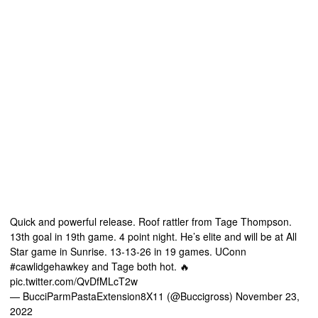
Quick and powerful release. Roof rattler from Tage Thompson.
13th goal in 19th game. 4 point night. He’s elite and will be at All
Star game in Sunrise. 13-13-26 in 19 games. UConn
#cawlidgehawkey
and Tage both hot. 🔥
pic.twitter.com/QvDfMLcT2w
— BucciParmPastaExtension8X11 (@Buccigross)
November 23,
2022