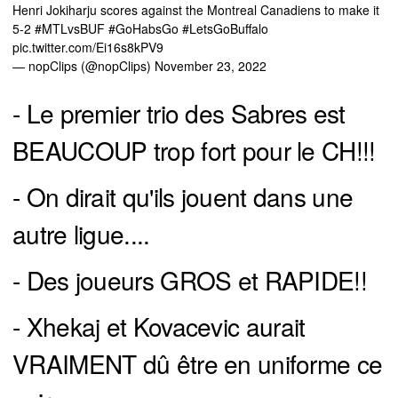
Henri Jokiharju scores against the Montreal Canadiens to make it
5-2
#MTLvsBUF
#GoHabsGo
#LetsGoBuffalo
pic.twitter.com/Ei16s8kPV9
— nopClips (@nopClips)
November 23, 2022
- Le premier trio des Sabres est
BEAUCOUP trop fort pour le CH!!!
- On dirait qu'ils jouent dans une
autre ligue....
- Des joueurs GROS et RAPIDE!!
- Xhekaj et Kovacevic aurait
VRAIMENT dû être en uniforme ce