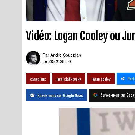
Vidéo: Logan Cooley ou Ju
Par
André Soueidan
Le 2022-08-10
Part
canadiens
juraj slafkovsky
logan cooley
Suivez-nous sur Goog
Suivez-nous sur Google News