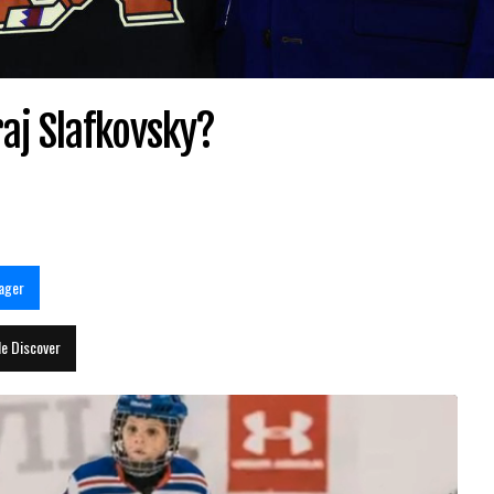
raj Slafkovsky?
ager
le Discover