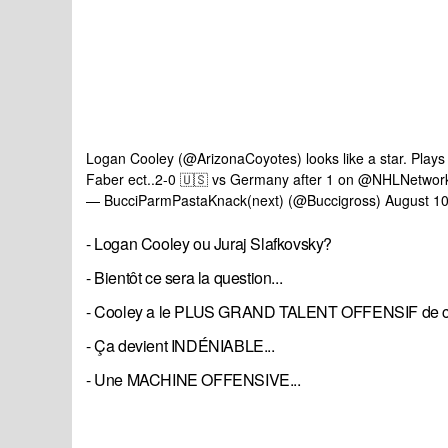
Logan Cooley (
@ArizonaCoyotes
) looks like a star. Pla
Faber ect..2-0 🇺🇸 vs Germany after 1 on
@NHLNetwor
— BucciParmPastaKnack(next) (@Buccigross)
August 10
- Logan Cooley ou Juraj Slafkovsky?
- Bientôt ce sera la question...
- Cooley a le PLUS GRAND TALENT OFFENSIF de c
- Ça devient INDÉNIABLE...
- Une MACHINE OFFENSIVE...