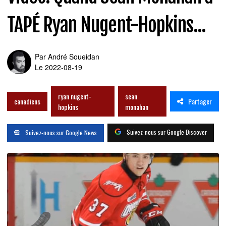
TAPÉ Ryan Nugent-Hopkins...
Par
André Soueidan
Le 2022-08-19
ryan nugent-
sean
Partager
canadiens
hopkins
monahan
Suivez-nous sur Google Discover
Suivez-nous sur Google News