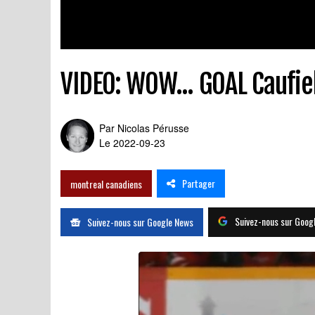
VIDEO: WOW... GOAL Caufie
Par
Nicolas Pérusse
Le 2022-09-23
Partager
montreal canadiens
Suivez-nous sur Goog
Suivez-nous sur Google News