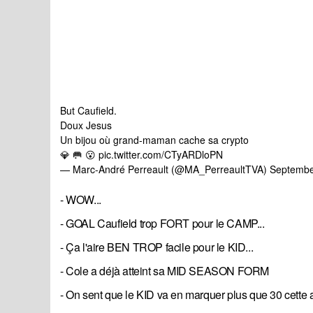
But Caufield.
Doux Jesus
Un bijou où grand-maman cache sa crypto
💎 🥅 😮
pic.twitter.com/CTyARDloPN
— Marc-André Perreault (@MA_PerreaultTVA)
Septembe
- WOW...
- GOAL Caufield trop FORT pour le CAMP...
- Ça l'aire BEN TROP facile pour le KID...
- Cole a déjà atteint sa MID SEASON FORM
- On sent que le KID va en marquer plus que 30 cette a