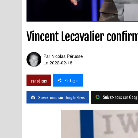
Vincent Lecavalier confirm
Par
Nicolas Pérusse
Le 2022-02-18
Partager
canadiens
Suivez-nous sur Goog
Suivez-nous sur Google News