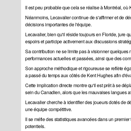
Il est peu probable que cela se réalise à Montréal, o
Néanmoins, Lecavalier continue de s'affirmer et de démo
décisions importantes de l'équipe.
Lecavalier, bien qu'il réside toujours en Floride, jure 
espoirs et participe activement aux discussions straté
Sa contribution ne se limite pas à visionner quelques
performances actuelles et passées, ainsi que des comp
Son approche méthodique et rigoureuse se reflète ég
a passé du temps aux côtés de Kent Hughes afin d'éval
Cette implication directe montre qu'il est prêt à se dép
sein du Canadien, alors que les mauvaises langues affi
Lecavalier cherche à identifier des joueurs dotés de dét
une équipe compétitive.
Il se méfie des statistiques avancées dans un premier 
potentiels.