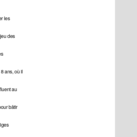
r les
 jeu des
es
 ans, où il
fluent au
our bâtir
diges