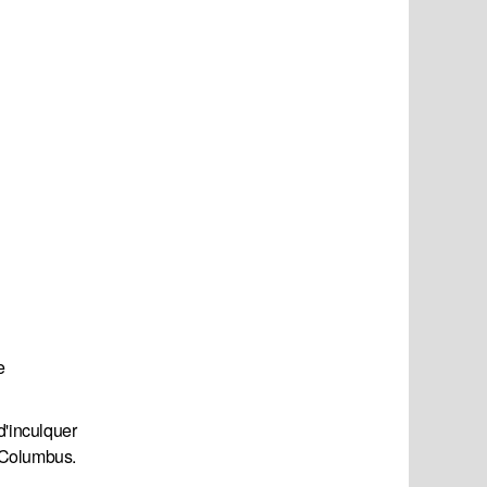
e
d'inculquer
à Columbus.