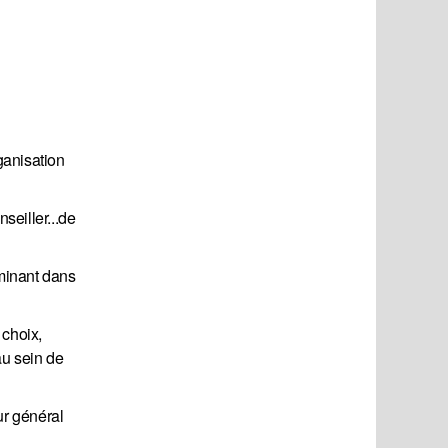
ganisation
seiller...de
ominant dans
 choix,
au sein de
eur général