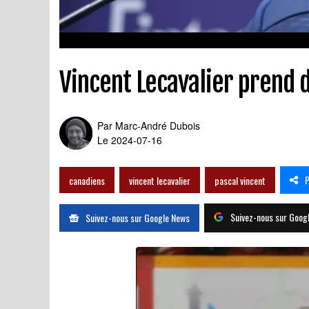
Vincent Lecavalier prend d
Par
Marc-André Dubois
Le 2024-07-16
P
canadiens
vincent lecavalier
pascal vincent
Suivez-nous sur Goog
Suivez-nous sur Google News