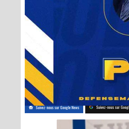
WOW!!! Owen Power jouera
de son enfance!!!!
Par
David Garel
Le 2022-04-10
Partager
sabres
owen power
Suivez-nous sur Goog
Suivez-nous sur Google News