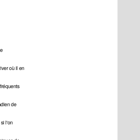
le
ver où il en
 fréquents
adien de
si l'on