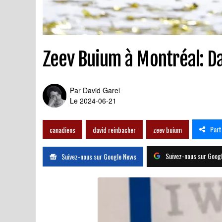
Zeev Buium à Montréal: Da
Par
David Garel
Le 2024-06-21
Part
canadiens
david reinbacher
zeev buium
Suivez-nous sur Goog
Suivez-nous sur Google News