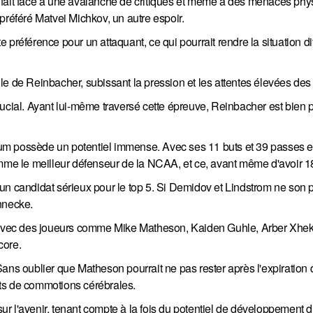
 fait face à une avalanche de critiques et même à des menaces ph
préféré Matvei Michkov, un autre espoir.
préférence pour un attaquant, ce qui pourrait rendre la situation dif
elle de Reinbacher, subissant la pression et les attentes élevées des
rucial. Ayant lui-même traversé cette épreuve, Reinbacher est bien 
Buium possède un potentiel immense. Avec ses 11 buts et 39 passes 
omme le meilleur défenseur de la NCAA, et ce, avant même d'avoir 1
nt un candidat sérieux pour le top 5. Si Demidov et Lindstrom ne son 
nnecke.
avec des joueurs comme Mike Matheson, Kaiden Guhle, Arber Xhe
core.
. Sans oublier que Matheson pourrait ne pas rester après l'expiration
ts de commotions cérébrales.
 sur l'avenir, tenant compte à la fois du potentiel de développement d