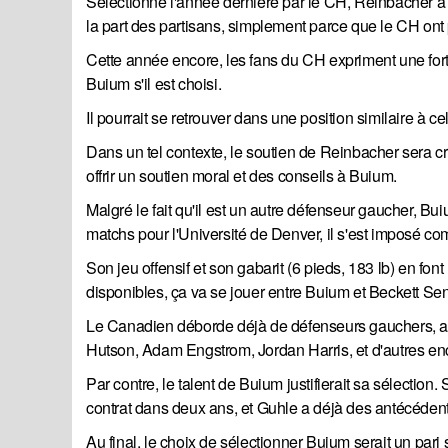
Sélectionné l'année dernière par le CH, Reinbacher a
la part des partisans, simplement parce que le CH ont 
Cette année encore, les fans du CH expriment une forte 
Buium s'il est choisi.
Il pourrait se retrouver dans une position similaire à c
Dans un tel contexte, le soutien de Reinbacher sera c
offrir un soutien moral et des conseils à Buium.
Malgré le fait qu'il est un autre défenseur gaucher, 
matchs pour l'Université de Denver, il s'est imposé c
Son jeu offensif et son gabarit (6 pieds, 183 lb) en fo
disponibles, ça va se jouer entre Buium et Beckett Se
Le Canadien déborde déjà de défenseurs gauchers, 
Hutson, Adam Engstrom, Jordan Harris, et d'autres en
Par contre, le talent de Buium justifierait sa sélection
contrat dans deux ans, et Guhle a déjà des antécéden
Au final, le choix de sélectionner Buium serait un pari