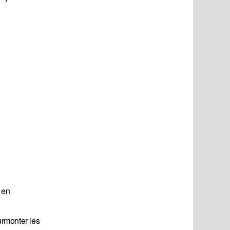
 en
urmonter les