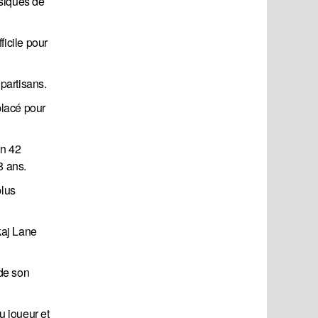
ysiques de
ficile pour
 partisans.
placé pour
en 42
8 ans.
plus
kaj Lane
 de son
u joueur et