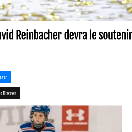
vid Reinbacher devra le souteni
ager
le Discover