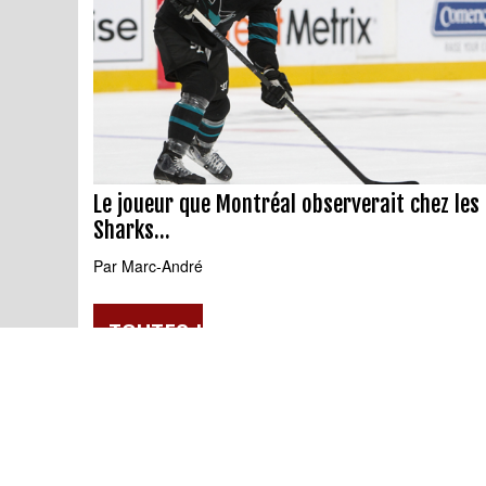
Le joueur que Montréal observerait chez les
Sharks...
Par
Marc-André Dubois
le 2019-11-02
TOUTES LES NOUVELLES
HOCKEY
30
QUI
SOMMES NOUS