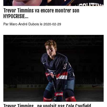
Trevor Timmins va encore montrer son
HYPOCRISIE...
Par
Marc-André Dubois
le 2020-02-29
Trevor Timmins...ne voulait pas Cole Caufield...