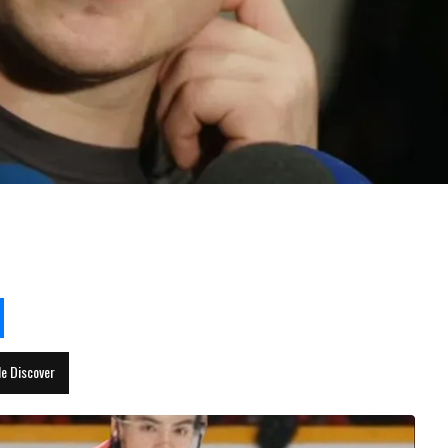
aufield: une mauvaise nouvelle d
le Discover