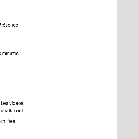
 Présence
13 minutes
. Les vidéos
nérationnel.
chiffres