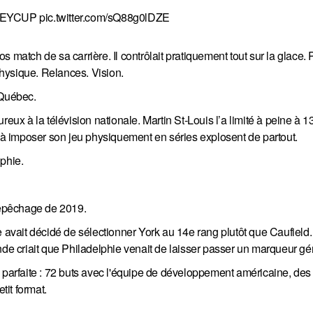
LEYCUP
pic.twitter.com/sQ88g0lDZE
 match de sa carrière. Il contrôlait pratiquement tout sur la glace.
hysique. Relances. Vision.
 Québec.
reux à la télévision nationale. Martin St-Louis l’a limité à peine à 
é à imposer son jeu physiquement en séries explosent de partout.
phie.
 repêchage de 2019.
e avait décidé de sélectionner York au 14e rang plutôt que Caufield
nde criait que Philadelphie venait de laisser passer un marqueur gé
 parfaite : 72 buts avec l'équipe de développement américaine, des 
tit format.