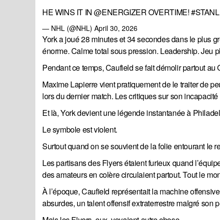
HE WINS IT IN
@ENERGIZER
OVERTIME!
#STAN
— NHL (@NHL)
April 30, 2026
York a joué 28 minutes et 34 secondes dans le plus gros
énorme. Calme total sous pression. Leadership. Jeu p
Pendant ce temps, Caufield se fait démolir partout au
Maxime Lapierre vient pratiquement de le traiter de peu
lors du dernier match. Les critiques sur son incapacit
Et là, York devient une légende instantanée à Philadel
Le symbole est violent.
Surtout quand on se souvient de la folie entourant le
Les partisans des Flyers étaient furieux quand l’équip
des amateurs en colère circulaient partout. Tout le mo
À l’époque, Caufield représentait la machine offensive
absurdes, un talent offensif extraterrestre malgré son pe
Mais les Flyers, eux, voyaient autre chose.