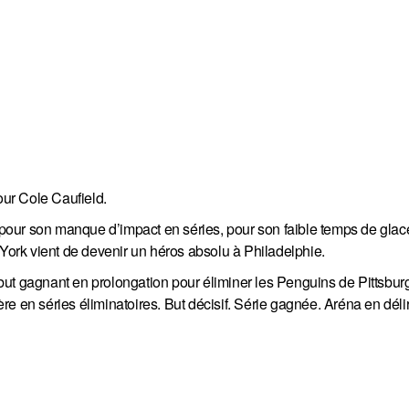
our Cole Caufield.
our son manque d’impact en séries, pour son faible temps de glac
ork vient de devenir un héros absolu à Philadelphie.
but gagnant en prolongation pour éliminer les Penguins de Pittsbu
e en séries éliminatoires. But décisif. Série gagnée. Aréna en déli