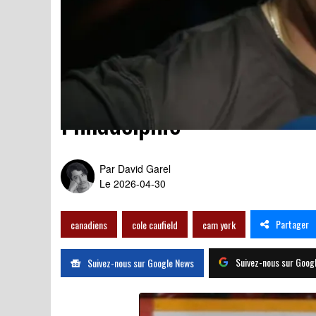
Pire scénario pour Cole C
Philadelphie
Par
David Garel
Le 2026-04-30
Partager
canadiens
cole caufield
cam york
Suivez-nous sur Goog
Suivez-nous sur Google News