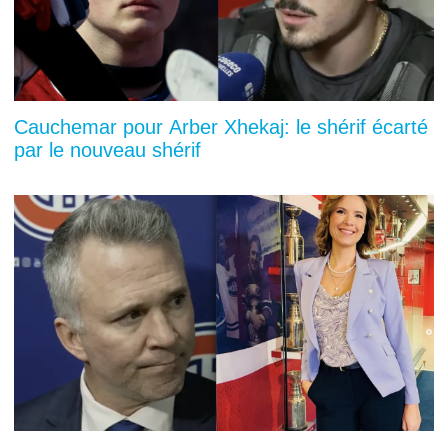
Cauchemar pour Arber Xhekaj: le shérif écarté
par le nouveau shérif