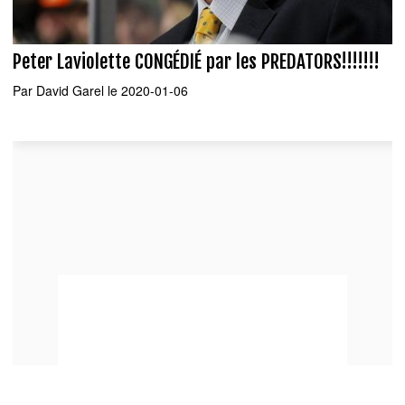
Peter Laviolette CONGÉDIÉ par les PREDATORS!!!!!!!
Par
David Garel
le 2020-01-06
You can close this ad in 5 seconds