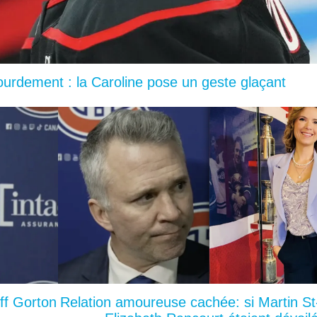
lourdement : la Caroline pose un geste glaçant
ff Gorton
Relation amoureuse cachée: si Martin St