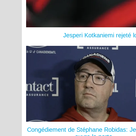
Jesperi Kotkaniemi rejeté 
Congédiement de Stéphane Robidas: Je