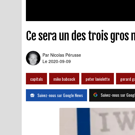
Ce sera un des trois gros 
Par
Nicolas Pérusse
Le 2020-09-09
capitals
mike babcock
peter laviolette
gerard ga
Suivez-nous sur Goog
Suivez-nous sur Google News