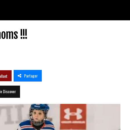
noms !!!
Partager
llant
le Discover