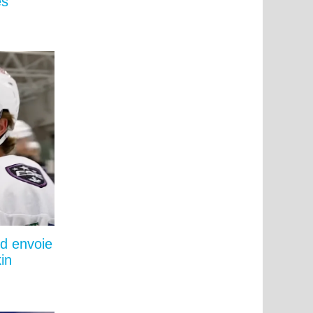
és
ld envoie
in