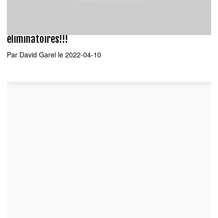
Vidéo: Simon Nemec un joueur de séries
éliminatoires!!!
Par
David Garel
le 2022-04-10