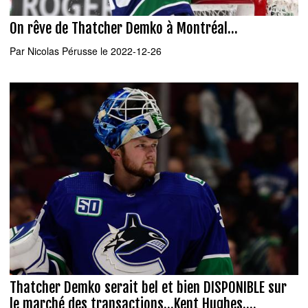
On rêve de Thatcher Demko à Montréal...
Par
Nicolas Pérusse
le 2022-12-26
Thatcher Demko serait bel et bien DISPONIBLE sur
le marché des transactions...Kent Hughes....