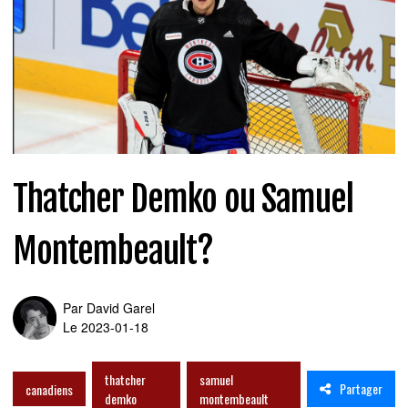
Thatcher Demko ou Samuel
Montembeault?
Par
David Garel
Le 2023-01-18
thatcher
samuel
Partager
canadiens
demko
montembeault