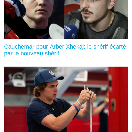
Cauchemar pour Arber Xhekaj: le shérif écarté
par le nouveau shérif