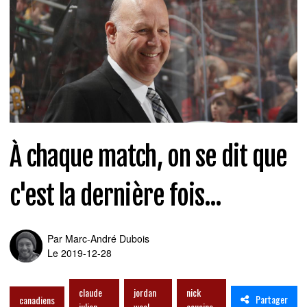
À chaque match, on se dit que
c'est la dernière fois...
Par
Marc-André Dubois
Le 2019-12-28
claude
jordan
nick
Partager
canadiens
julien
weal
cousins