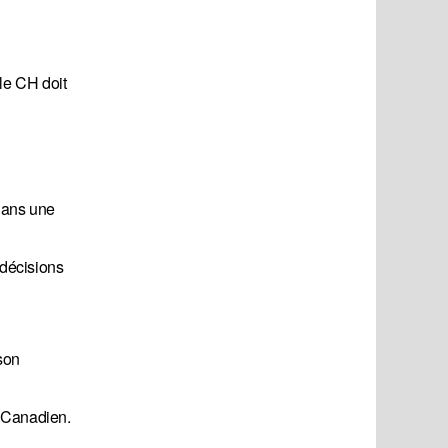
le CH doit
dans une
 décisions
son
du Canadien.