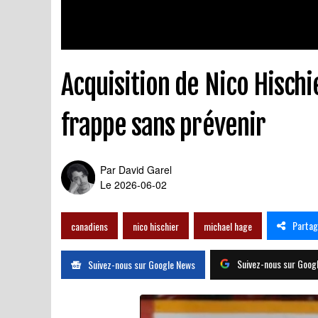
Acquisition de Nico Hischi
frappe sans prévenir
Par
David Garel
Le 2026-06-02
Partag
canadiens
nico hischier
michael hage
Suivez-nous sur Goog
Suivez-nous sur Google News