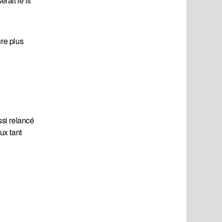
ait le fit
ure plus
ssi relancé
ux tant