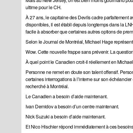
Mais au New Jersey, on est bien moins gourmand pour H
ultime pour le CH.
À 27 ans, le capitaine des Devils cadre parfaitement a
disponibles, il est établi depuis longtemps dans la LNH
facile à absorber que certaines autres options de prem
Selon le Journal de Montréal, Michael Hage représent
Wow. Cette nouvelle frappe sans prévenir. La question 
À quel point le Canadien croit-il réellement en Micha
Personne ne remet en doute son talent offensif. Perso
certaines interrogations à l’interne sur son échéancie
recherché à Montréal.
Le Canadien a besoin d’aide maintenant.
Ivan Demidov a besoin d’un centre maintenant.
Nick Suzuki a besoin d’aide maintenant.
Et Nico Hischier répond immédiatement à ces besoins