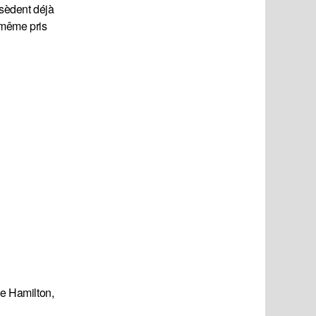
ssèdent déjà
 même pris
ie Hamilton,