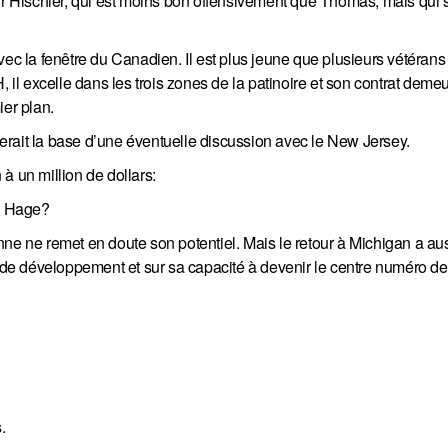
ischier, qui est moins bon offensivement que Thomas, mais qui ser
vec la fenêtre du Canadien. Il est plus jeune que plusieurs vétérans
, il excelle dans les trois zones de la patinoire et son contrat deme
ier plan.
erait la base d’une éventuelle discussion avec le New Jersey.
à un million de dollars:
el Hage?
nne ne remet en doute son potentiel. Mais le retour à Michigan a au
r de développement et sur sa capacité à devenir le centre numéro de
.