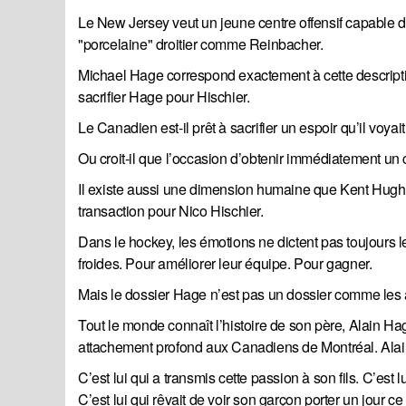
Le New Jersey veut un jeune centre offensif capable 
"porcelaine" droitier comme Reinbacher.
Michael Hage correspond exactement à cette descriptio
sacrifier Hage pour Hischier.
Le Canadien est-il prêt à sacrifier un espoir qu’il v
Ou croit-il que l’occasion d’obtenir immédiatement un c
Il existe aussi une dimension humaine que Kent Hughe
transaction pour Nico Hischier.
Dans le hockey, les émotions ne dictent pas toujours 
froides. Pour améliorer leur équipe. Pour gagner.
Mais le dossier Hage n’est pas un dossier comme les 
Tout le monde connaît l’histoire de son père, Alain H
attachement profond aux Canadiens de Montréal. Alain
C’est lui qui a transmis cette passion à son fils. C’est 
C’est lui qui rêvait de voir son garçon porter un jour ce