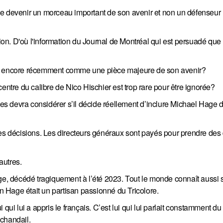
de devenir un morceau important de son avenir et non un défenseur
n. D'où l'information du Journal de Montréal qui est persuadé que 
oyait encore récemment comme une pièce majeure de son avenir?
entre du calibre de Nico Hischier est trop rare pour être ignorée?
s devra considérer s’il décide réellement d’inclure Michael Hage 
les décisions. Les directeurs généraux sont payés pour prendre des
autres.
age, décédé tragiquement à l’été 2023. Tout le monde connaît aussi 
 Hage était un partisan passionné du Tricolore.
lui qui lui a appris le français. C’est lui qui lui parlait constamment 
 chandail.