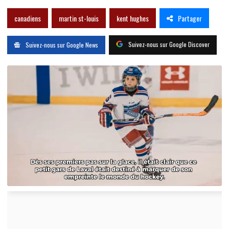
Partager
canadiens
martin st-louis
kent hughes
Suivez-nous sur Google Discover
Suivez-nous sur Google News