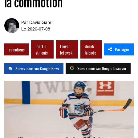
la commotion
Par
David Garel
Le 2026-07-08
martin
trevor
derek
Partager
canadiens
st-louis
letowski
lalonde
Suivez-nous sur Google Discover
Suivez-nous sur Google News