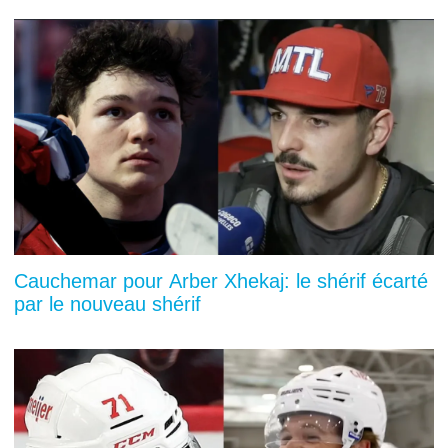
Cauchemar pour Arber Xhekaj: le shérif écarté
par le nouveau shérif