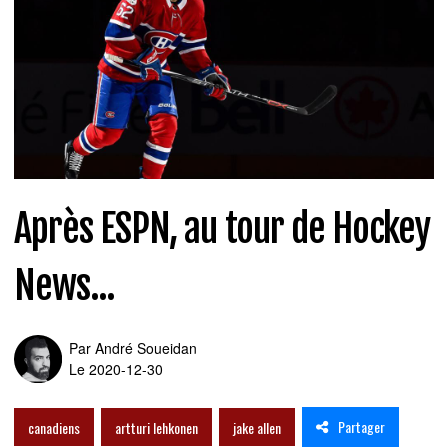
Après ESPN, au tour de Hockey
News...
Par
André Soueidan
Le 2020-12-30
Partager
canadiens
artturi lehkonen
jake allen