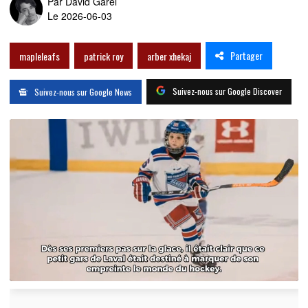
Par
David Garel
Le 2026-06-03
Partager
mapleleafs
patrick roy
arber xhekaj
Suivez-nous sur Google Discover
Suivez-nous sur Google News