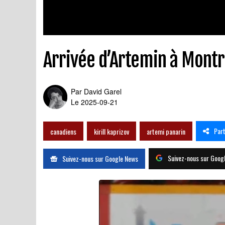
Arrivée d’Artemin à Montré
Par
David Garel
Le 2025-09-21
Par
canadiens
kirill kaprizov
artemi panarin
Suivez-nous sur Goog
Suivez-nous sur Google News