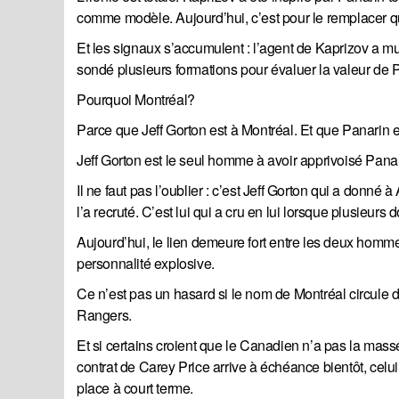
comme modèle. Aujourd’hui, c’est pour le remplacer qu
Et les signaux s’accumulent : l’agent de Kaprizov a mul
sondé plusieurs formations pour évaluer la valeur de 
Pourquoi Montréal?
Parce que Jeff Gorton est à Montréal. Et que Panarin e
Jeff Gorton est le seul homme à avoir apprivoisé Panar
Il ne faut pas l’oublier : c’est Jeff Gorton qui a donné
l’a recruté. C’est lui qui a cru en lui lorsque plusieurs
Aujourd’hui, le lien demeure fort entre les deux homme
personnalité explosive.
Ce n’est pas un hasard si le nom de Montréal circule 
Rangers.
Et si certains croient que le Canadien n’a pas la mas
contrat de Carey Price arrive à échéance bientôt, celui 
place à court terme.