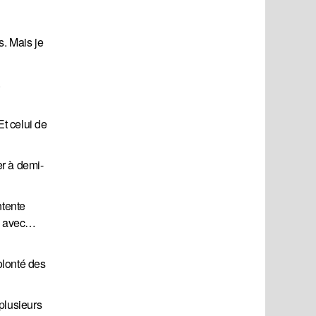
. Mais je
.
Et celui de
er à demi-
ntente
ls avec…
olonté des
 plusieurs