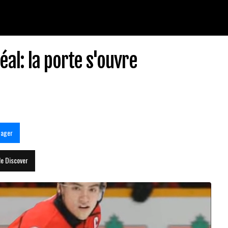
al: la porte s'ouvre
tager
le Discover