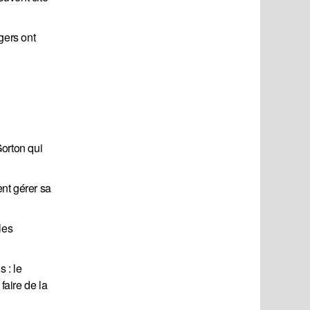
gers ont
Gorton qui
ent gérer sa
les
 : le
faire de la