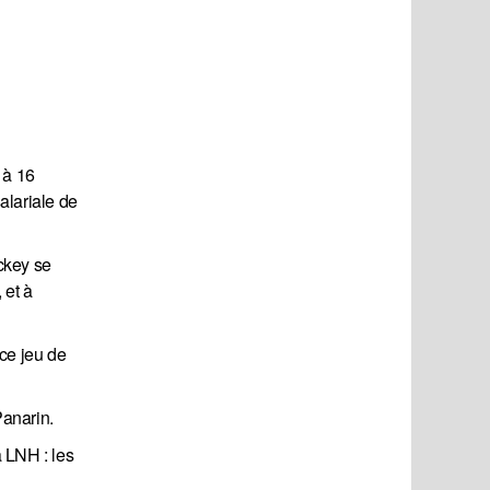
 à 16
alariale de
ckey se
 et à
 ce jeu de
Panarin.
a LNH : les