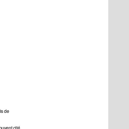
is de
souvent cité