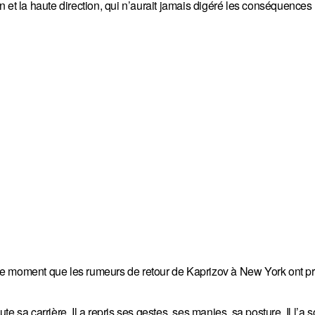
 et la haute direction, qui n’aurait jamais digéré les conséquences
e moment que les rumeurs de retour de Kaprizov à New York ont pr
ute sa carrière. Il a repris ses gestes, ses manies, sa posture. Il l’a 