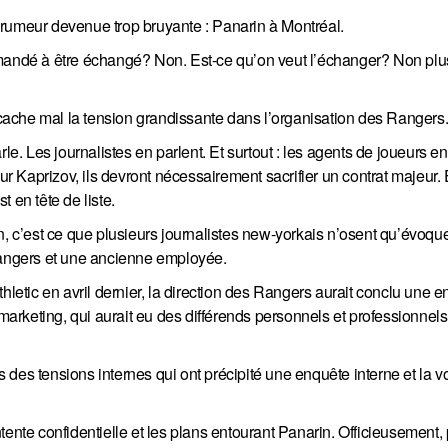
 rumeur devenue trop bruyante : Panarin à Montréal.
emandé à être échangé? Non. Est-ce qu’on veut l’échanger? Non plus
, cache mal la tension grandissante dans l’organisation des Rangers
le. Les journalistes en parlent. Et surtout : les agents de joueurs en
ur Kaprizov, ils devront nécessairement sacrifier un contrat majeur. 
 en tête de liste.
n, c’est ce que plusieurs journalistes new-yorkais n’osent qu’évoqu
 Rangers et une ancienne employée.
hletic en avril dernier, la direction des Rangers aurait conclu une e
arketing, qui aurait eu des différends personnels et professionne
des tensions internes qui ont précipité une enquête interne et la v
entente confidentielle et les plans entourant Panarin. Officieusement,