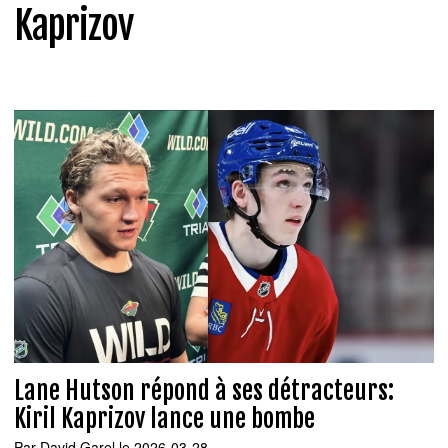
Kaprizov
Lane Hutson répond à ses détracteurs:
Kiril Kaprizov lance une bombe
Par
David Garel
le 2026-03-28