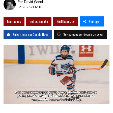
Par
David Garel
Le 2025-09-16
Partager
hurricanes
sebastian aho
kirill kaprizov
Suivez-nous sur Google Discover
Suivez-nous sur Google News