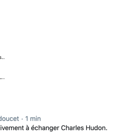
...
...