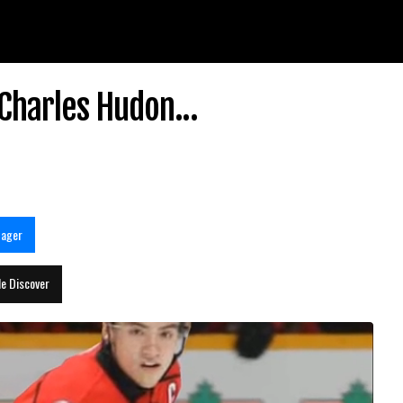
Charles Hudon...
tager
le Discover