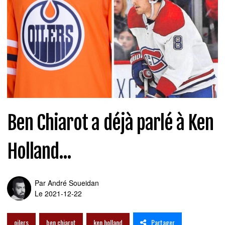
Ben Chiarot a déjà parlé à Ken
Holland...
Par
André Soueidan
Le 2021-12-22
Partager
oilers
ben chiarot
ken holland