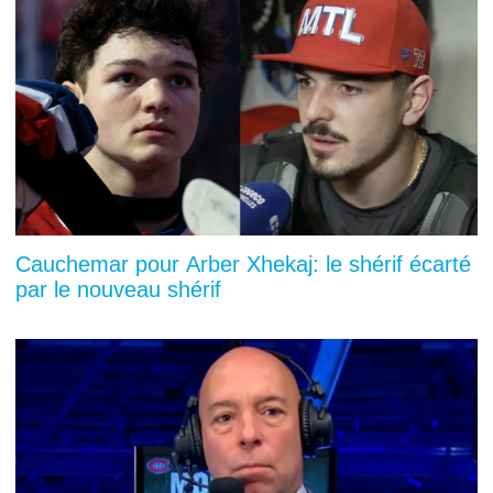
Cauchemar pour Arber Xhekaj: le shérif écarté
par le nouveau shérif