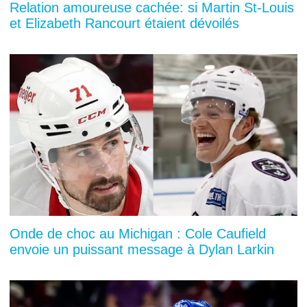
Relation amoureuse cachée: si Martin St-Louis
et Elizabeth Rancourt étaient dévoilés
Onde de choc au Michigan : Cole Caufield
envoie un puissant message à Dylan Larkin