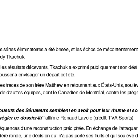
 séries éliminatoires a été brisée, et les échos de mécontentemen
rady Tkachuk.
 les résultats décevants, Tkachuk a exprimé publiquement son désir
usser à envisager un départ cet été.
e les traces de son frère Matthew en retournant aux États-Unis, soulè
rde d'autres équipes, dont le Canadien de Montréal, contre les pièg
 joueurs des Sénateurs semblent en avoir pour leur rhume et so
régler ce dossier-là"
affirme Renaud Lavoie (crédit: TVA Sports)
quences d'une reconstruction précipitée. En échange de l'attaquan
ère ronde, une décision qui n'a pas porté ses fruits et qui soulève 