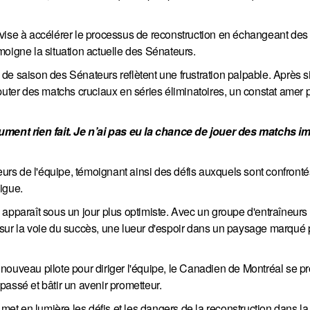
vise à accélérer le processus de reconstruction en échangeant des 
moigne la situation actuelle des Sénateurs.
de saison des Sénateurs reflètent une frustration palpable. Après s
puter des matchs cruciaux en séries éliminatoires, un constat amer 
lument rien fait. Je n’ai pas eu la chance de jouer des matchs im
eurs de l'équipe, témoignant ainsi des défis auxquels sont confronté
igue.
apparaît sous un jour plus optimiste. Avec un groupe d'entraîneurs 
re sur la voie du succès, une lueur d'espoir dans un paysage marqué 
ouveau pilote pour diriger l'équipe, le Canadien de Montréal se pro
assé et bâtir un avenir prometteur.
t en lumière les défis et les dangers de la reconstruction dans l