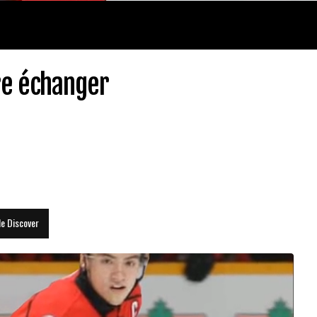
re échanger
le Discover