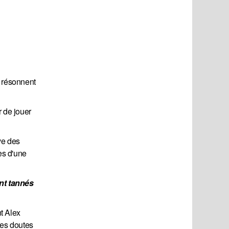
t résonnent
 de jouer
ve des
es d'une
nt tannés 
t Alex
des doutes