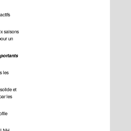
actifs
ix saisons
pour un
portants 
s les
solide et
par les
file
a LNH.