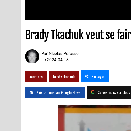
Brady Tkachuk veut se fai
Par
Nicolas Pérusse
Le 2024-04-18
Partager
senators
brady tkachuk
Suivez-nous sur Goog
Suivez-nous sur Google News