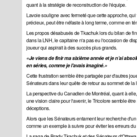
quant à la stratégie de reconstruction de l'équipe.
Lavoie souligne avec fermeté que cette approche, qui 
précieux, peut être néfaste à long terme, comme en té
Les propos désabusés de Tkachuk lors du bilan de fin 
dans la LNH, le capitaine n'a pas eu l'occasion de dis
joueur qui aspirait à des succès plus grands.
«Je viens de finir ma sixième année et je n’ai abso
en séries, comme je l'avais imaginé.»
Cette frustration semble être partagée par d'autres jou
Sénateurs dans leur quête de retour au sommet de la l
La perspective du Canadien de Montréal, quant à elle, 
une vision claire pour l'avenir, le Tricolore semble êt
déceptions.
Alors que les Sénateurs entament leur recherche d'un n
comme un exemple à suivre pour éviter les erreurs du p
La saga de Brady Tkachuk et des Sénateurs d'Ottawa me