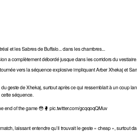
al et les Sabres de Buffalo... dans les chambres...
nsion a complètement débordé jusque dans les corridors du vestiaire
t tournée vers la séquence explosive impliquant Arber Xhekaj et Sa
 du geste de Xhekaj, surtout après ce qui ressemblait à un coup lan
s cette séquence.
he end of the game 😳🥊
pic.twitter.com/gcqqoqQMuv
match, laissant entendre qu’il trouvait le geste « cheap », surtout da