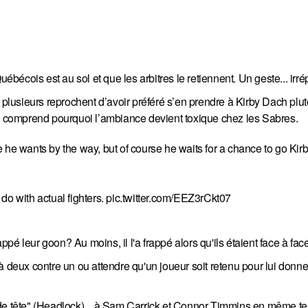
ébécois est au sol et que les arbitres le retiennent. Un geste... irré
e plusieurs reprochent d’avoir préféré s’en prendre à Kirby Dach plu
 comprend pourquoi l’ambiance devient toxique chez les Sabres.
 he wants by the way, but of course he waits for a chance to go Kir
do with actual fighters.
pic.twitter.com/EEZ3rCkt07
é leur goon? Au moins, il l'a frappé alors qu'ils étaient face à face
à deux contre un ou attendre qu'un joueur soit retenu pour lui donn
 de tête" (Headlock)... à Sam Carrick et Connor Timmins en même t