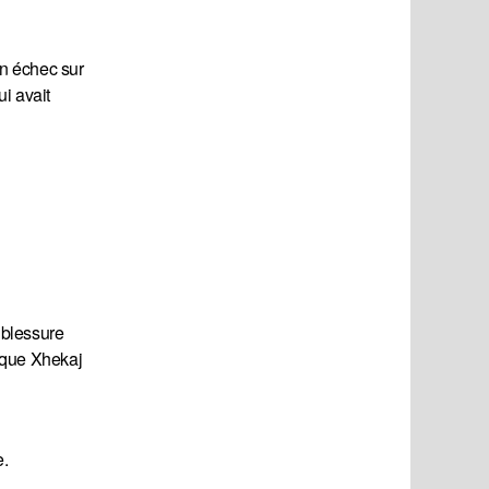
en échec sur
i avait
e blessure
t que Xhekaj
e.