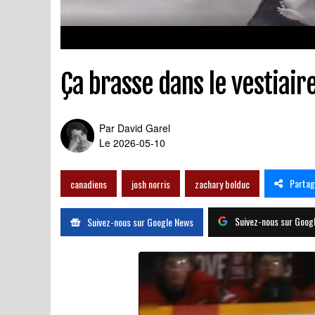
Ça brasse dans le vestiair
Par
David Garel
Le 2026-05-10
Partag
canadiens
josh norris
zachary bolduc
Suivez-nous sur Goog
Suivez-nous sur Google News