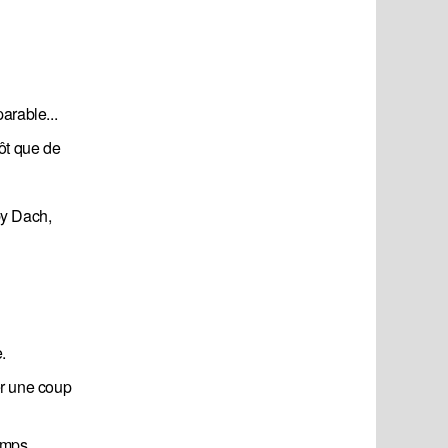
parable...
tôt que de
by Dach,
.
er une coup
emps.