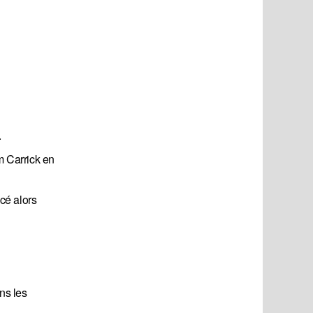
.
m Carrick en
cé alors
ns les