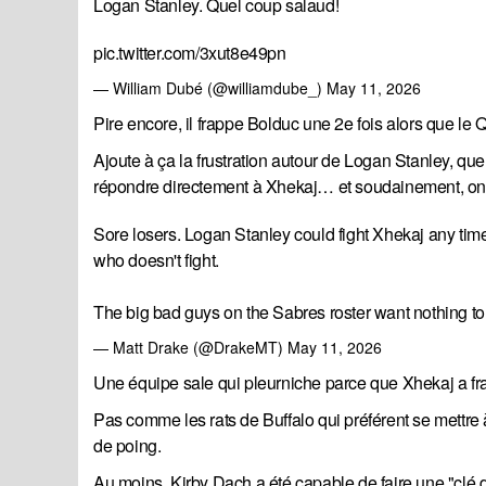
Logan Stanley. Quel coup salaud!
pic.twitter.com/3xut8e49pn
— William Dubé (@williamdube_)
May 11, 2026
Pire encore, il frappe Bolduc une 2e fois alors que le Qu
Ajoute à ça la frustration autour de Logan Stanley, qu
répondre directement à Xhekaj… et soudainement, on
Sore losers. Logan Stanley could fight Xhekaj any time
who doesn't fight.
The big bad guys on the Sabres roster want nothing to 
— Matt Drake (@DrakeMT)
May 11, 2026
Une équipe sale qui pleurniche parce que Xhekaj a frapp
Pas comme les rats de Buffalo qui préférent se mettre 
de poing.
Au moins, Kirby Dach a été capable de faire une "clé