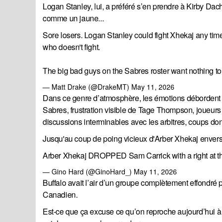
Logan Stanley, lui, a préféré s’en prendre à Kirby Dac
comme un jaune...
Sore losers. Logan Stanley could fight Xhekaj any time
who doesn't fight.
The big bad guys on the Sabres roster want nothing to 
— Matt Drake (@DrakeMT)
May 11, 2026
Dans ce genre d’atmosphère, les émotions débordent r
Sabres, frustration visible de Tage Thompson, joueurs
discussions interminables avec les arbitres, coups donn
Jusqu'au coup de poing vicieux d'Arber Xhekaj envers
Arber Xhekaj DROPPED Sam Carrick with a right at t
— Gino Hard (@GinoHard_)
May 11, 2026
Buffalo avait l’air d’un groupe complètement effondré
Canadien.
Est-ce que ça excuse ce qu’on reproche aujourd’hui 