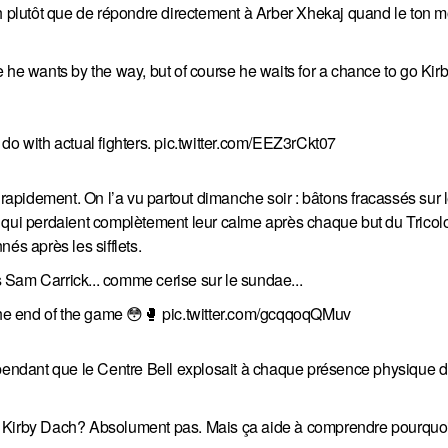
h plutôt que de répondre directement à Arber Xhekaj quand le ton mon
 he wants by the way, but of course he waits for a chance to go Kir
do with actual fighters.
pic.twitter.com/EEZ3rCkt07
apidement. On l’a vu partout dimanche soir : bâtons fracassés sur 
 qui perdaient complètement leur calme après chaque but du Tricolo
és après les sifflets.
 Sam Carrick... comme cerise sur le sundae...
he end of the game 😳🥊
pic.twitter.com/gcqqoqQMuv
 pendant que le Centre Bell explosait à chaque présence physique 
à Kirby Dach? Absolument pas. Mais ça aide à comprendre pourquoi 