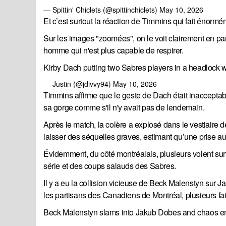
— Spittin' Chiclets (@spittinchiclets)
May 10, 2026
Et c’est surtout la réaction de Timmins qui fait énormé
Sur les images "zoomées", on le voit clairement en p
homme qui n'est plus capable de respirer.
Kirby Dach putting two Sabres players in a headlock 
— Justin (@jdivvy94)
May 10, 2026
Timmins affirme que le geste de Dach était inacceptabl
sa gorge comme s'il n'y avait pas de lendemain.
Après le match, la colère a explosé dans le vestiaire 
laisser des séquelles graves, estimant qu’une prise 
Évidemment, du côté montréalais, plusieurs voient su
série et des coups salauds des Sabres.
Il y a eu la collision vicieuse de Beck Malenstyn su
les partisans des Canadiens de Montréal, plusieurs fai
Beck Malenstyn slams into Jakub Dobes and chaos 