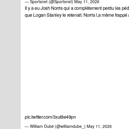
— Sportsnet (@Sportsnet)
May 11, 2026
Il y a eu Josh Norris qui a complètement perdu les p
que Logan Stanley le retenait. Norris l,a même frappé alo
pic.twitter.com/3xut8e49pn
— William Dubé (@williamdube_)
May 11, 2026