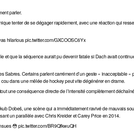
ment parler.
anique tenter de se dégager rapidement, avec une réaction qui ress
was hilarious
pic.twitter.com/GXCOOSC6Yx
e et que la séquence aurait pu devenir fatale si Dach avait continu
des Sabres. Certains parlent carrément d’un geste « inacceptable »
au cou dans une mêlée de hockey peut vite dégénérer en drame.
rtout une conséquence directe de l’intensité complètement déchaîné
r Jakub Dobeš, une scène qui a immédiatement ravivé de mauvais so
sant un parallèle avec Chris Kreider et Carey Price en 2014.
ensues 😳
pic.twitter.com/BR9QfkwuQH