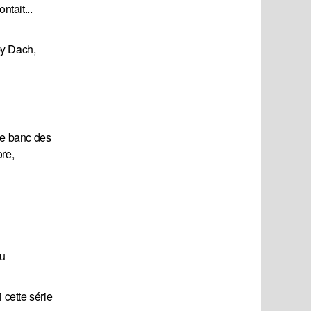
tait...
by Dach,
le banc des
re,
du
cette série