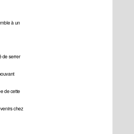
emble à un
é de serrer
 pouvant
e de cette
uvenirs chez