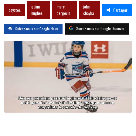
quinn
marc
john
Partager
coyotes
hughes
bergevin
chayka
Suivez-nous sur Google Discover
Suivez-nous sur Google News