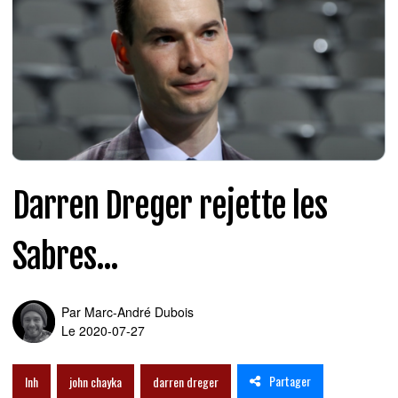
Darren Dreger rejette les
Sabres...
Par
Marc-André Dubois
Le 2020-07-27
Partager
lnh
john chayka
darren dreger