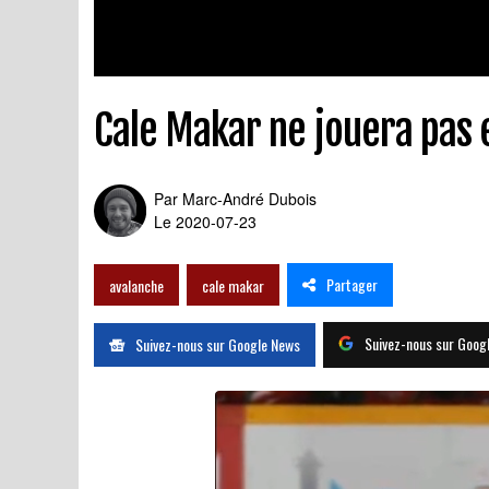
Cale Makar ne jouera pas 
Par
Marc-André Dubois
Le 2020-07-23
Partager
avalanche
cale makar
Suivez-nous sur Goog
Suivez-nous sur Google News