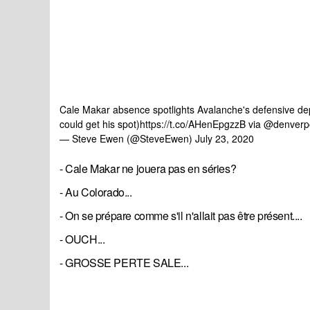
Cale Makar absence spotlights Avalanche's defensive dep
could get his spot)
https://t.co/AHenEpgzzB
via
@denverp
— Steve Ewen (@SteveEwen)
July 23, 2020
- Cale Makar ne jouera pas en séries?
- Au Colorado...
- On se prépare comme s'il n'allait pas être présent....
- OUCH...
- GROSSE PERTE SALE...