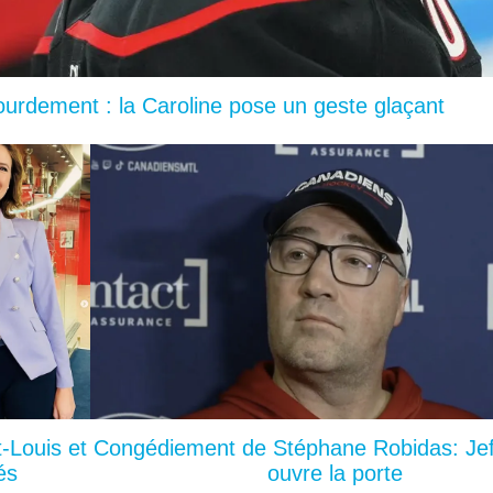
lourdement : la Caroline pose un geste glaçant
-Louis et
Congédiement de Stéphane Robidas: Jef
és
ouvre la porte