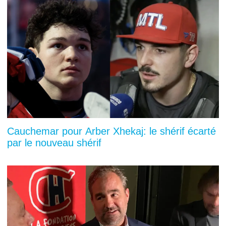
Cauchemar pour Arber Xhekaj: le shérif écarté
par le nouveau shérif