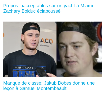
Propos inacceptables sur un yacht à Miami:
Zachary Bolduc éclaboussé
Manque de classe: Jakub Dobes donne une
leçon à Samuel Montembeault