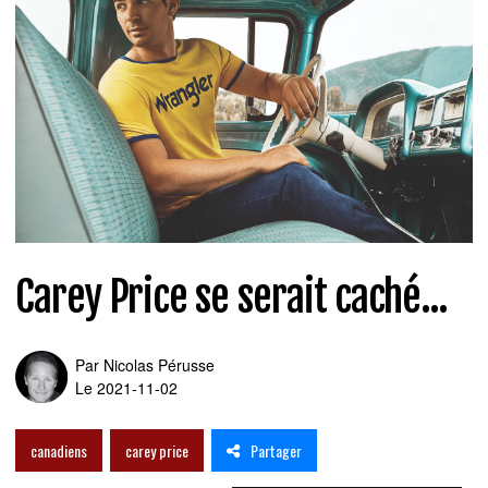
Carey Price se serait caché...
Par
Nicolas Pérusse
Le 2021-11-02
Partager
canadiens
carey price