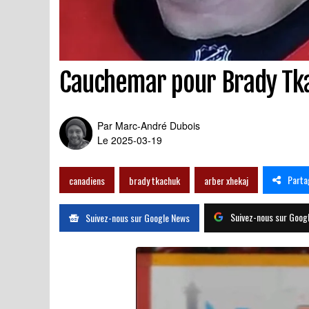
Cauchemar pour Brady Tkac
Par
Marc-André Dubois
Le 2025-03-19
Parta
canadiens
brady tkachuk
arber xhekaj
Suivez-nous sur Goog
Suivez-nous sur Google News