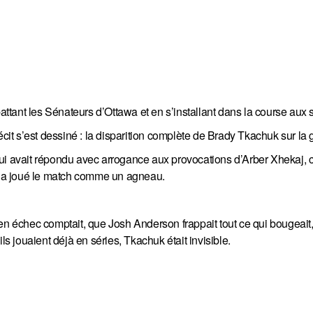
tant les Sénateurs d’Ottawa et en s’installant dans la course aux s
écit s’est dessiné : la disparition complète de Brady Tkachuk sur la 
ui avait répondu avec arrogance aux provocations d’Arber Xhekaj, c
e… a joué le match comme un agneau.
en échec comptait, que Josh Anderson frappait tout ce qui bougeait,
 jouaient déjà en séries, Tkachuk était invisible.