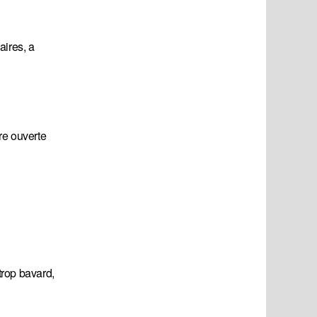
aires, a
re ouverte
trop bavard,