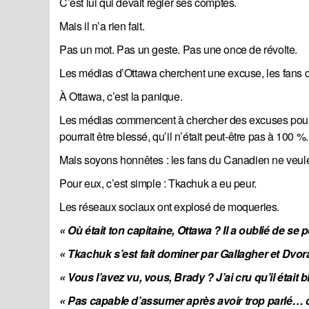
C’est lui qui devait régler ses comptes.
Mais il n’a rien fait.
Pas un mot. Pas un geste. Pas une once de révolte.
Les médias d’Ottawa cherchent une excuse, les fans d
À Ottawa, c’est la panique.
Les médias commencent à chercher des excuses pour e
pourrait être blessé, qu’il n’était peut-être pas à 100 %.
Mais soyons honnêtes : les fans du Canadien ne veulent
Pour eux, c’est simple : Tkachuk a eu peur.
Les réseaux sociaux ont explosé de moqueries.
« Où était ton capitaine, Ottawa ? Il a oublié de se p
« Tkachuk s’est fait dominer par Gallagher et Dvora
« Vous l’avez vu, vous, Brady ? J’ai cru qu’il était
« Pas capable d’assumer après avoir trop parlé…