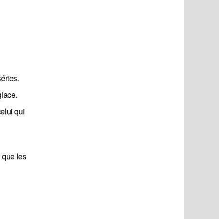
éries.
glace.
elui qui
 que les