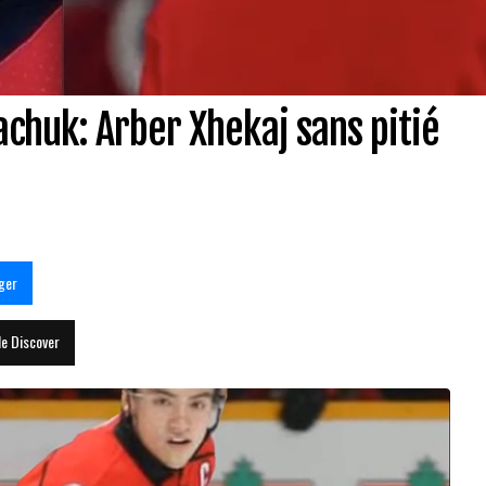
huk: Arber Xhekaj sans pitié
ger
le Discover