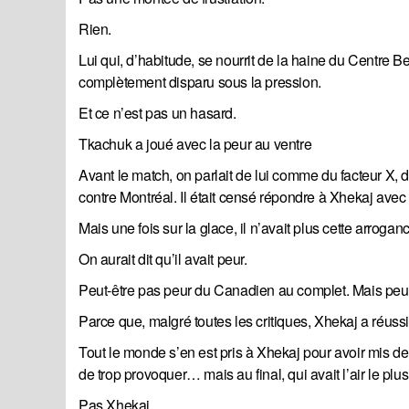
Rien.
Lui qui, d’habitude, se nourrit de la haine du Centre Bel
complètement disparu sous la pression.
Et ce n’est pas un hasard.
Tkachuk a joué avec la peur au ventre
Avant le match, on parlait de lui comme du facteur X, 
contre Montréal. Il était censé répondre à Xhekaj avec l
Mais une fois sur la glace, il n’avait plus cette arrogan
On aurait dit qu’il avait peur.
Peut-être pas peur du Canadien au complet. Mais peur
Parce que, malgré toutes les critiques, Xhekaj a réussi
Tout le monde s’en est pris à Xhekaj pour avoir mis de l
de trop provoquer… mais au final, qui avait l’air le plu
Pas Xhekaj.