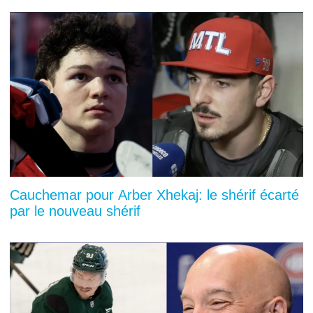
Cauchemar pour Arber Xhekaj: le shérif écarté
par le nouveau shérif