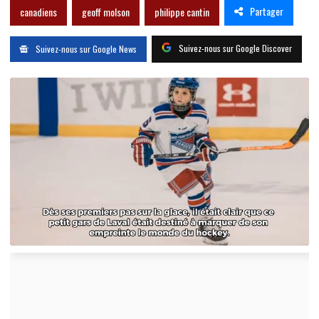
Partager
canadiens
geoff molson
philippe cantin
Suivez-nous sur Google Discover
Suivez-nous sur Google News